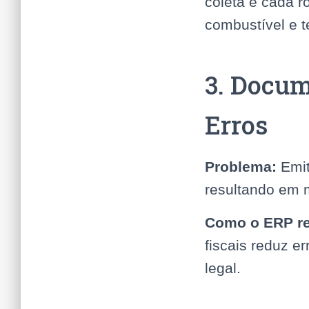
coleta e cada r
combustível e 
3. Docum
Erros
Problema:
Emit
resultando em m
Como o ERP re
fiscais reduz 
legal.