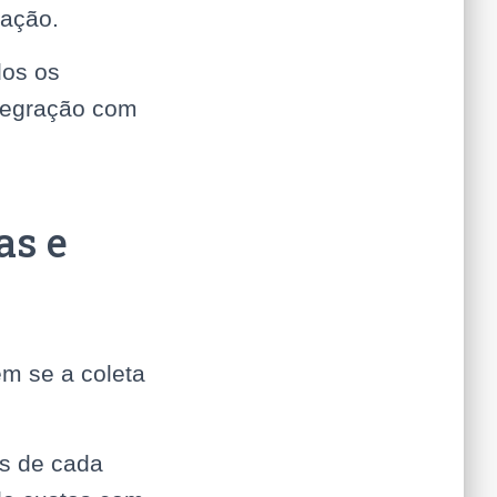
zação.
dos os
ntegração com
as e
m se a coleta
s de cada