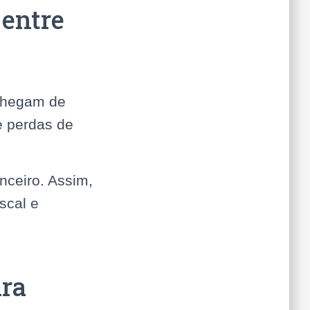
 entre
 chegam de
e perdas de
nceiro. Assim,
scal e
ara