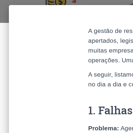
A gestão de res
apertados, legi
muitas empresas
operações. Uma
A seguir, list
no dia a dia e 
1. Falha
Problema:
Agen