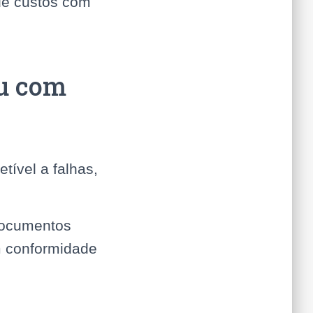
 de custos com
ou com
ível a falhas,
documentos
m conformidade