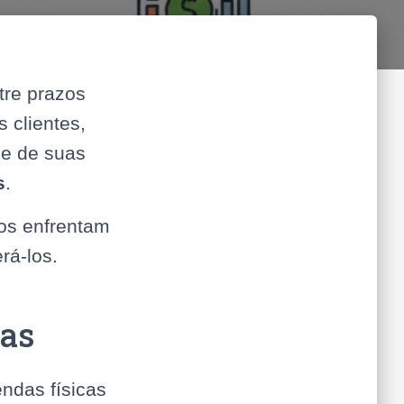
tre prazos
 clientes,
le de suas
s
.
uos enfrentam
rá-los.
tas
ndas físicas