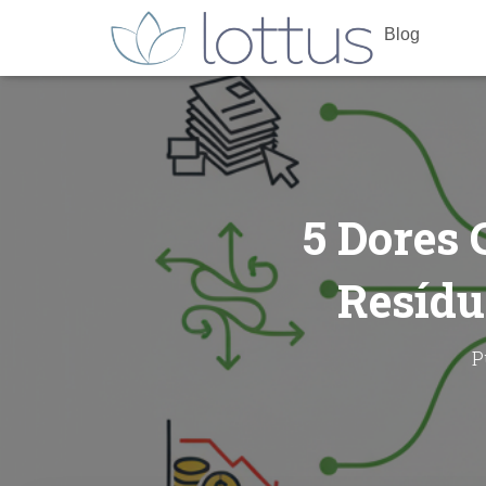
Blog
5 Dores 
Resídu
P