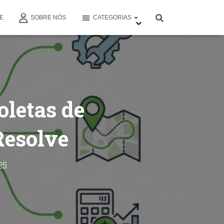
E
SOBRE NÓS
CATEGORIAS
oletas de
Resolve
25