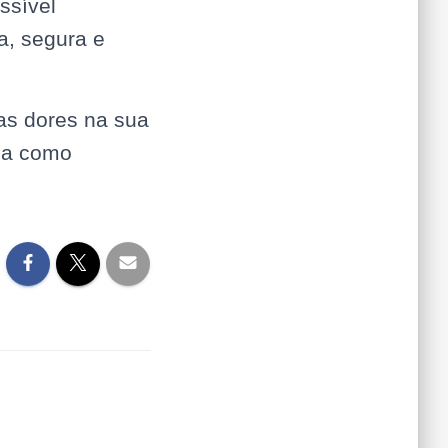
ossível
a, segura e
as dores na sua
ja como