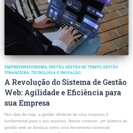
EMPREENDEDORISMO
GESTÃO
GESTÃO DE TEMPO
GESTÃO
FINANCEIRA
TECNOLOGIA E INOVAÇÃO
A Revolução do Sistema de Gestão
Web: Agilidade e Eficiência para
sua Empresa
Nos dias de hoje, a gestão eficiente de uma empresa é
fundamental para o seu sucesso. Nesse contexto, um sistema de
gestão web se destaca como uma ferramenta essencial,