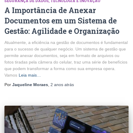
SEGURANÇA DE DADOS
TECNOLOGIA E INOVAÇÃO
A Importância de Anexar
Documentos em um Sistema de
Gestão: Agilidade e Organização
Atualmente, a eficiência na gestão de documentos é fundamental
para o sucesso de qualquer negócio. Um sistema de gestão que
permite anexar documentos, seja em formato de arquivos ou
fotos tiradas pela câmera do celular, traz uma série de benefícios
que podem transformar a forma como sua empresa opera.
Vamos
Leia mais…
Por
Jaqueline Moraes
,
2 anos
atrás