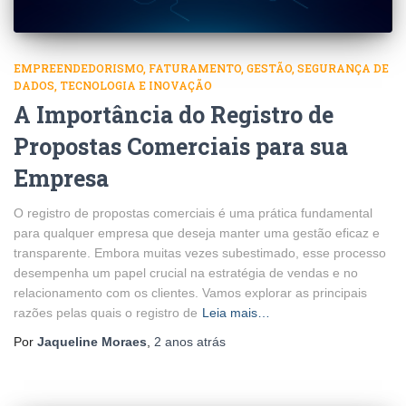
EMPREENDEDORISMO
FATURAMENTO
GESTÃO
SEGURANÇA DE
DADOS
TECNOLOGIA E INOVAÇÃO
A Importância do Registro de
Propostas Comerciais para sua
Empresa
O registro de propostas comerciais é uma prática fundamental
para qualquer empresa que deseja manter uma gestão eficaz e
transparente. Embora muitas vezes subestimado, esse processo
desempenha um papel crucial na estratégia de vendas e no
relacionamento com os clientes. Vamos explorar as principais
razões pelas quais o registro de
Leia mais…
Por
Jaqueline Moraes
,
2 anos
atrás