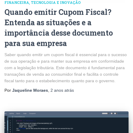
FINANCEIRA
TECNOLOGIA E INOVAÇÃO
Quando emitir Cupom Fiscal?
Entenda as situações e a
importância desse documento
para sua empresa
Saber quando emitir um cupom fiscal é essencial para o sucesso
de sua operação e para manter sua empresa em conformidade
com a legislação tributária. Este documento é fundamental para
transações de venda ao consumidor final e facilita o controle
fiscal tanto para o estabelecimento quanto para o governo.
Por
Jaqueline Moraes
,
2 anos
atrás