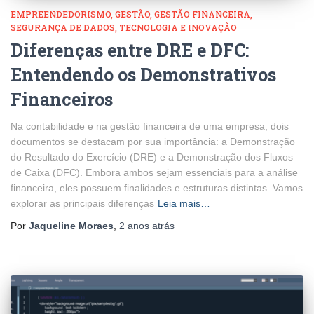
EMPREENDEDORISMO
GESTÃO
GESTÃO FINANCEIRA
SEGURANÇA DE DADOS
TECNOLOGIA E INOVAÇÃO
Diferenças entre DRE e DFC:
Entendendo os Demonstrativos
Financeiros
Na contabilidade e na gestão financeira de uma empresa, dois
documentos se destacam por sua importância: a Demonstração
do Resultado do Exercício (DRE) e a Demonstração dos Fluxos
de Caixa (DFC). Embora ambos sejam essenciais para a análise
financeira, eles possuem finalidades e estruturas distintas. Vamos
explorar as principais diferenças
Leia mais…
Por
Jaqueline Moraes
,
2 anos
atrás