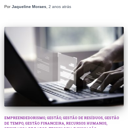
Por
Jaqueline Moraes
,
2 anos
atrás
EMPREENDEDORISMO
GESTÃO
GESTÃO DE RESÍDUOS
GESTÃO
DE TEMPO
GESTÃO FINANCEIRA
RECURSOS HUMANOS