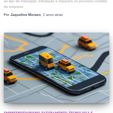
ao tipo de transação, tributação e impactos no processo contábil
da empresa.
Por
Jaqueline Moraes
,
2 anos
atrás
EMPREENDEDORISMO
FATURAMENTO
TECNOLOGIA E