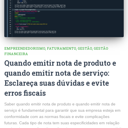
EMPREENDEDORISMO
FATURAMENTO
GESTÃO
GESTÃO
FINANCEIRA
Quando emitir nota de produto e
quando emitir nota de serviço:
Esclareça suas dúvidas e evite
erros fiscais
Saber quando emitir nota de produto e quando emitir nota de
serviço é fundamental para garantir que sua empresa esteja em
conformidade com as normas fiscais e evite complicações
futuras. Cada tipo de nota tem suas especificidades em relação