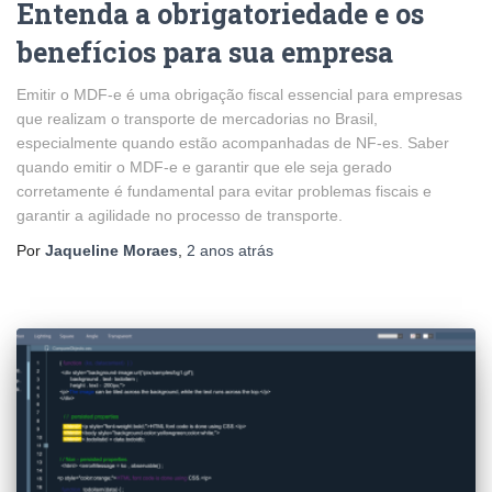
Entenda a obrigatoriedade e os
benefícios para sua empresa
Emitir o MDF-e é uma obrigação fiscal essencial para empresas
que realizam o transporte de mercadorias no Brasil,
especialmente quando estão acompanhadas de NF-es. Saber
quando emitir o MDF-e e garantir que ele seja gerado
corretamente é fundamental para evitar problemas fiscais e
garantir a agilidade no processo de transporte.
Por
Jaqueline Moraes
,
2 anos
atrás