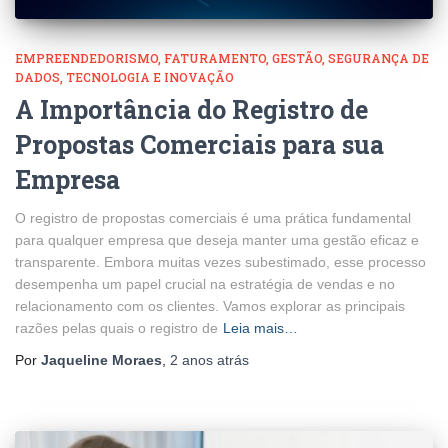
EMPREENDEDORISMO
FATURAMENTO
GESTÃO
SEGURANÇA DE
DADOS
TECNOLOGIA E INOVAÇÃO
A Importância do Registro de
Propostas Comerciais para sua
Empresa
O registro de propostas comerciais é uma prática fundamental
para qualquer empresa que deseja manter uma gestão eficaz e
transparente. Embora muitas vezes subestimado, esse processo
desempenha um papel crucial na estratégia de vendas e no
relacionamento com os clientes. Vamos explorar as principais
razões pelas quais o registro de
Leia mais…
Por
Jaqueline Moraes
,
2 anos
atrás