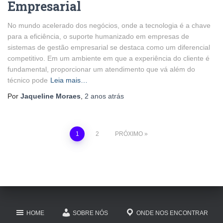
Empresarial
No mundo acelerado dos negócios, onde a tecnologia é a chave
para a eficiência, o suporte humanizado em empresas de
sistemas de gestão empresarial se destaca como um diferencial
competitivo. Em um ambiente em que a experiência do cliente é
fundamental, proporcionar um atendimento que vá além do
técnico pode
Leia mais…
Por
Jaqueline Moraes
,
2 anos
atrás
Paginação
1
2
PRÓXIMO
de
posts
HOME
SOBRE NÓS
ONDE NOS ENCONTRAR