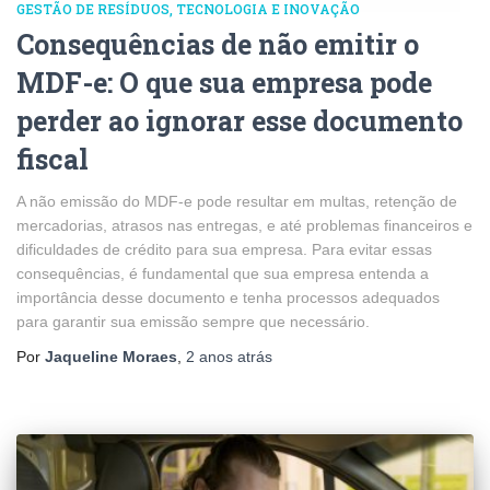
GESTÃO DE RESÍDUOS
TECNOLOGIA E INOVAÇÃO
Consequências de não emitir o
MDF-e: O que sua empresa pode
perder ao ignorar esse documento
fiscal
A não emissão do MDF-e pode resultar em multas, retenção de
mercadorias, atrasos nas entregas, e até problemas financeiros e
dificuldades de crédito para sua empresa. Para evitar essas
consequências, é fundamental que sua empresa entenda a
importância desse documento e tenha processos adequados
para garantir sua emissão sempre que necessário.
Por
Jaqueline Moraes
,
2 anos
atrás