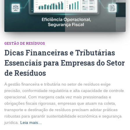
GESTÃO DE RESÍDUOS
Dicas Financeiras e Tributárias
Essenciais para Empresas do Setor
de Resíduos
A gestão financeira e tributária no setor de resíduos exige
precisão, conformidade regulatória e alta capacidade de controle
operacional. Com margens cada vez mais pressionadas e
obrigações fiscais rigorosas, empresas que atuam na coleta,
transporte e destinação de resíduos precisam adotar práticas
robustas para garantir sustentabilidade econômica e segurança
jurídica.
Leia mais…