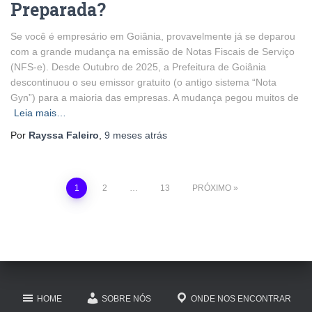
Preparada?
Se você é empresário em Goiânia, provavelmente já se deparou
com a grande mudança na emissão de Notas Fiscais de Serviço
(NFS-e). Desde Outubro de 2025, a Prefeitura de Goiânia
descontinuou o seu emissor gratuito (o antigo sistema “Nota
Gyn”) para a maioria das empresas. A mudança pegou muitos de
Leia mais…
Por
Rayssa Faleiro
,
9 meses
atrás
Paginação
1
2
…
13
PRÓXIMO
de
posts
HOME
SOBRE NÓS
ONDE NOS ENCONTRAR