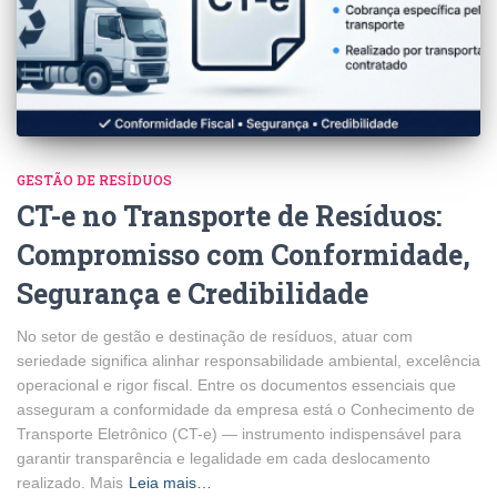
GESTÃO DE RESÍDUOS
CT-e no Transporte de Resíduos:
Compromisso com Conformidade,
Segurança e Credibilidade
No setor de gestão e destinação de resíduos, atuar com
seriedade significa alinhar responsabilidade ambiental, excelência
operacional e rigor fiscal. Entre os documentos essenciais que
asseguram a conformidade da empresa está o Conhecimento de
Transporte Eletrônico (CT-e) — instrumento indispensável para
garantir transparência e legalidade em cada deslocamento
realizado. Mais
Leia mais…