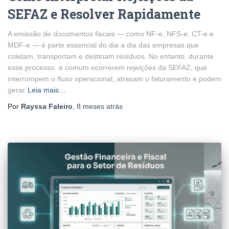
SEFAZ e Resolver Rapidamente
A emissão de documentos fiscais — como NF-e, NFS-e, CT-e e
MDF-e — é parte essencial do dia a dia das empresas que
coletam, transportam e destinam resíduos. No entanto, durante
esse processo, é comum ocorrerem rejeições da SEFAZ, que
interrompem o fluxo operacional, atrasam o faturamento e podem
gerar
Leia mais…
Por
Rayssa Faleiro
,
8 meses
atrás