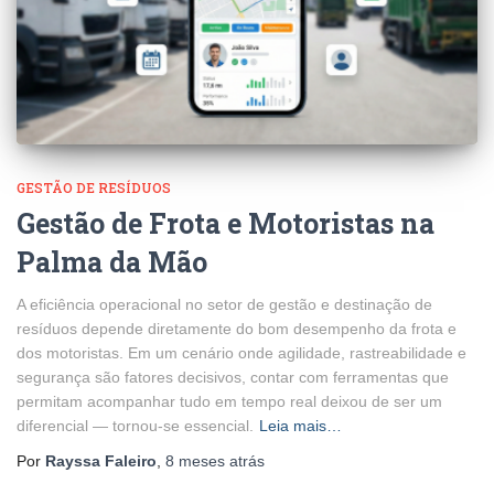
GESTÃO DE RESÍDUOS
Gestão de Frota e Motoristas na
Palma da Mão
A eficiência operacional no setor de gestão e destinação de
resíduos depende diretamente do bom desempenho da frota e
dos motoristas. Em um cenário onde agilidade, rastreabilidade e
segurança são fatores decisivos, contar com ferramentas que
permitam acompanhar tudo em tempo real deixou de ser um
diferencial — tornou-se essencial.
Leia mais…
Por
Rayssa Faleiro
,
8 meses
atrás