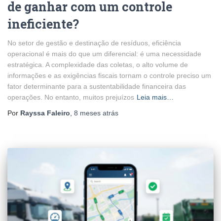
de ganhar com um controle
ineficiente?
No setor de gestão e destinação de resíduos, eficiência
operacional é mais do que um diferencial: é uma necessidade
estratégica. A complexidade das coletas, o alto volume de
informações e as exigências fiscais tornam o controle preciso um
fator determinante para a sustentabilidade financeira das
operações. No entanto, muitos prejuízos
Leia mais…
Por
Rayssa Faleiro
,
8 meses
atrás