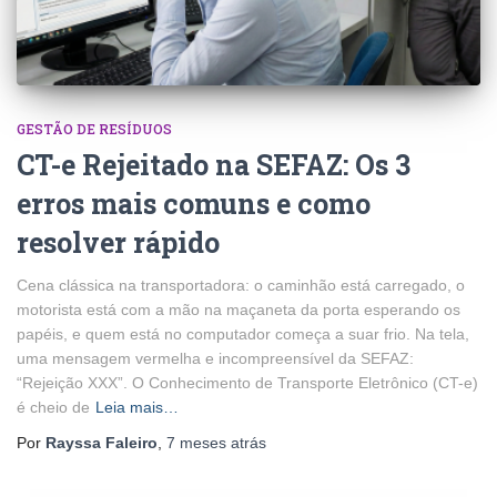
GESTÃO DE RESÍDUOS
CT-e Rejeitado na SEFAZ: Os 3
erros mais comuns e como
resolver rápido
Cena clássica na transportadora: o caminhão está carregado, o
motorista está com a mão na maçaneta da porta esperando os
papéis, e quem está no computador começa a suar frio. Na tela,
uma mensagem vermelha e incompreensível da SEFAZ:
“Rejeição XXX”. O Conhecimento de Transporte Eletrônico (CT-e)
é cheio de
Leia mais…
Por
Rayssa Faleiro
,
7 meses
atrás