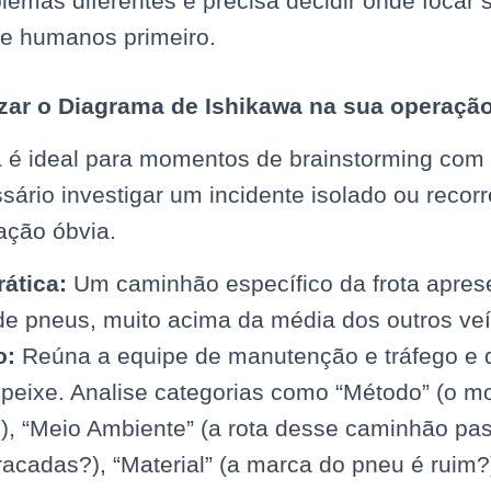
lemas diferentes e precisa decidir onde focar 
 e humanos primeiro.
izar o Diagrama de Ishikawa na sua operaçã
a é ideal para momentos de brainstorming com
ário investigar um incidente isolado ou recor
ação óbvia.
rática:
Um caminhão específico da frota apres
de pneus, muito acima da média dos outros veí
o:
Reúna a equipe de manutenção e tráfego e 
peixe. Analise categorias como “Método” (o mo
), “Meio Ambiente” (a rota desse caminhão pas
acadas?), “Material” (a marca do pneu é ruim?