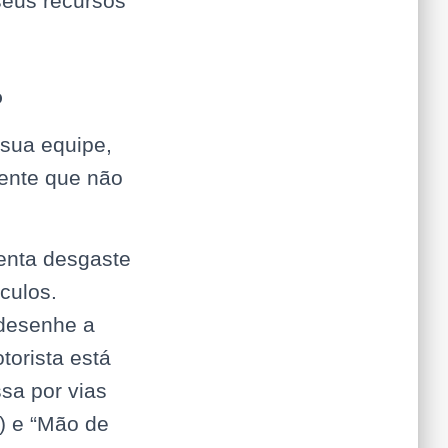
seus recursos
o
 sua equipe,
rente que não
enta desgaste
culos.
desenhe a
torista está
sa por vias
) e “Mão de