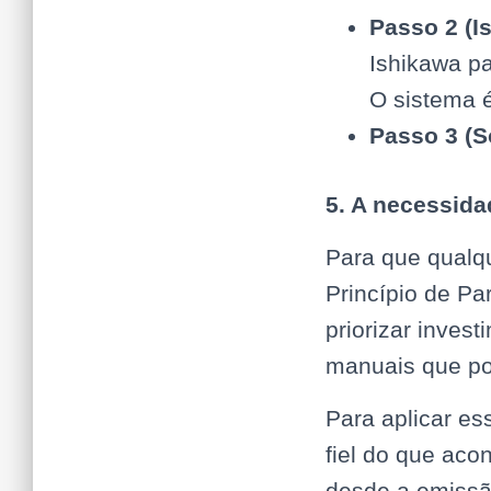
Passo 2 (I
Ishikawa pa
O sistema é
Passo 3 (S
5. A necessida
Para que qualq
Princípio de Pa
priorizar inve
manuais que po
Para aplicar es
fiel do que aco
desde a emissão