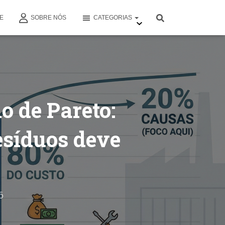
E
SOBRE NÓS
CATEGORIAS
o de Pareto:
esíduos deve
6