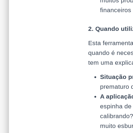
muitos prob
financeiros
2. Quando util
Esta ferrament
quando é necess
tem uma explic
Situação p
prematuro 
A aplicaçã
espinha de 
calibrando?
muito esbur