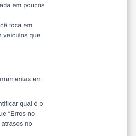
trada em poucos
ocê foca em
s veículos que
ferramentas em
tificar qual é o
ue “Erros no
 atrasos no