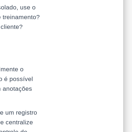
solado, use o
e treinamento?
cliente?
lmente o
o é possível
m anotações
e um registro
e centralize
ontrole de