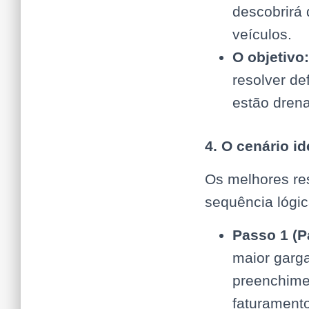
descobrirá
veículos.
O objetivo:
resolver de
estão dren
4. O cenário i
Os melhores re
sequência lógic
Passo 1 (P
maior garg
preenchime
faturamento