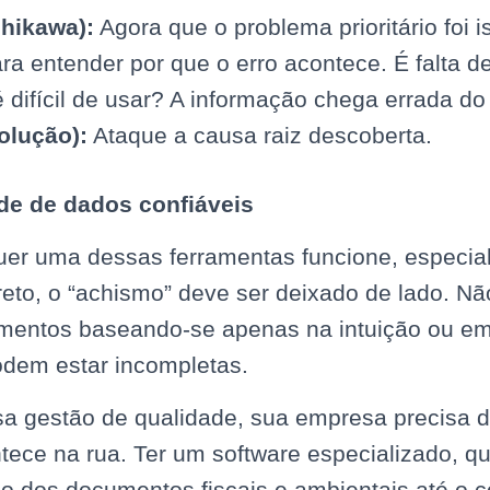
shikawa):
Agora que o problema prioritário foi i
ra entender por que o erro acontece. É falta d
 difícil de usar? A informação chega errada do 
olução):
Ataque a causa raiz descoberta.
de de dados confiáveis
uer uma dessas ferramentas funcione, especia
reto, o “achismo” deve ser deixado de lado. Nã
stimentos baseando-se apenas na intuição ou e
dem estar incompletas.
sa gestão de qualidade, sua empresa precisa d
ntece na rua. Ter um software especializado, qu
 dos documentos fiscais e ambientais até o c