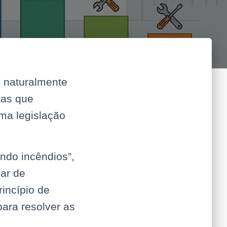
é naturalmente
tas que
ma legislação
ndo incêndios”,
lar de
incípio de
para resolver as