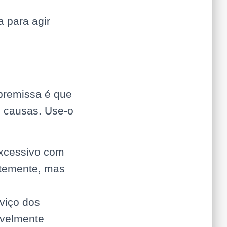
a para agir
 premissa é que
 causas. Use-o
xcessivo com
ntemente, mas
viço dos
avelmente