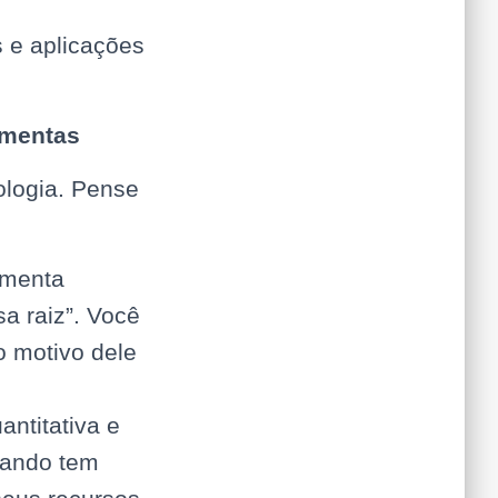
s e aplicações
amentas
ologia. Pense
amenta
sa raiz”. Você
o motivo dele
ntitativa e
quando tem