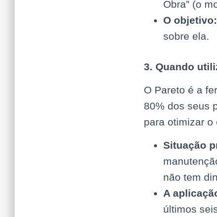
Obra” (o mo
O objetivo:
sobre ela.
3. Quando utili
O Pareto é a fe
80% dos seus p
para otimizar o
Situação p
manutenção
não tem din
A aplicaçã
últimos se