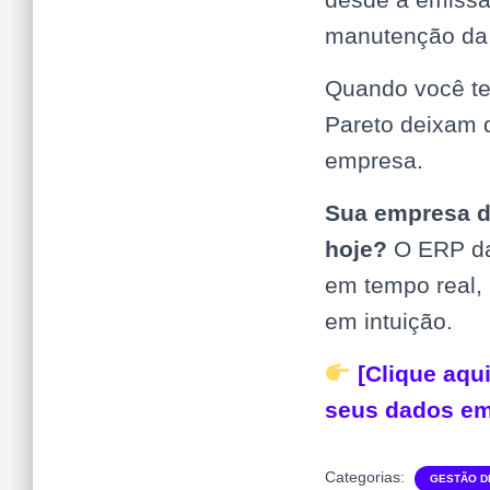
manutenção da f
Quando você te
Pareto deixam d
empresa.
Sua empresa d
hoje?
O ERP d
em tempo real,
em intuição.
[Clique aqu
seus dados em
Categorias:
GESTÃO D