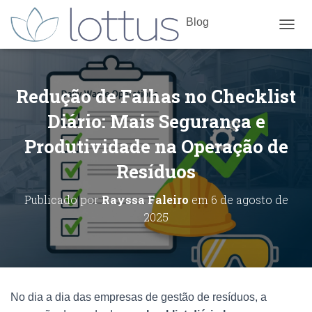
Blog
ALTE
Redução de Falhas no Checklist
Diário: Mais Segurança e
Produtividade na Operação de
Resíduos
Publicado por
Rayssa Faleiro
em
6 de agosto de
2025
No dia a dia das empresas de gestão de resíduos, a