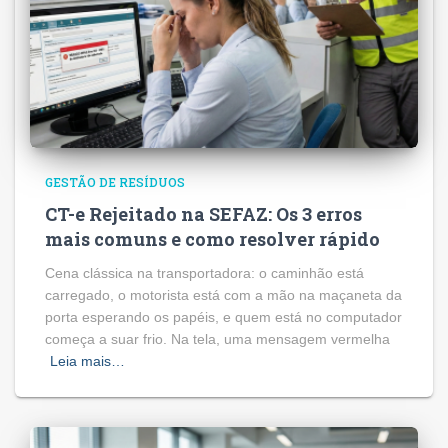
GESTÃO DE RESÍDUOS
CT-e Rejeitado na SEFAZ: Os 3 erros
mais comuns e como resolver rápido
Cena clássica na transportadora: o caminhão está
carregado, o motorista está com a mão na maçaneta da
porta esperando os papéis, e quem está no computador
começa a suar frio. Na tela, uma mensagem vermelha
Leia mais…