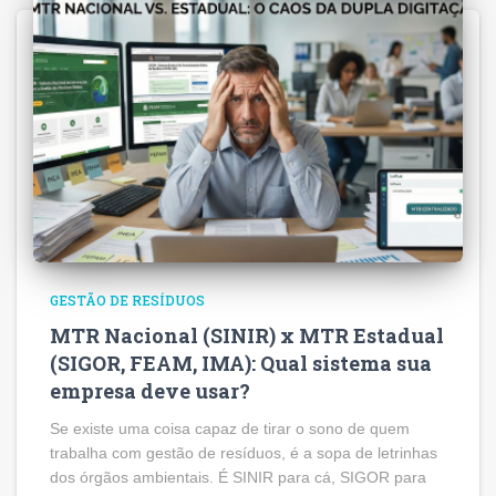
GESTÃO DE RESÍDUOS
MTR Nacional (SINIR) x MTR Estadual
(SIGOR, FEAM, IMA): Qual sistema sua
empresa deve usar?
Se existe uma coisa capaz de tirar o sono de quem
trabalha com gestão de resíduos, é a sopa de letrinhas
dos órgãos ambientais. É SINIR para cá, SIGOR para