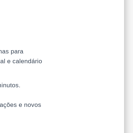
lhas para
l e calendário
inutos.
icações e novos