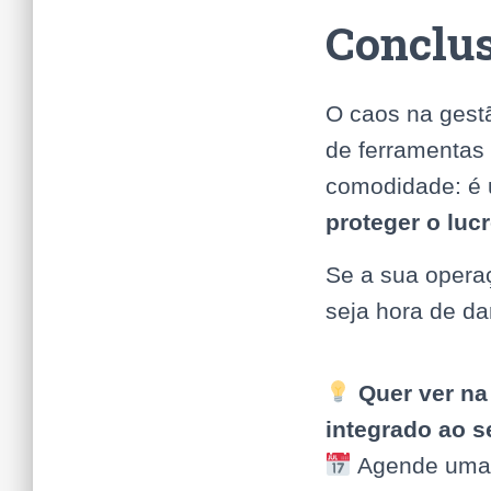
Conclu
O caos na gestã
de ferramenta
comodidade: é 
proteger o luc
Se a sua operaç
seja hora de da
Quer ver na
integrado ao s
Agende uma 