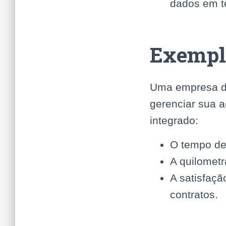
dados em t
Exemplo
Uma empresa de 
gerenciar sua 
integrado:
O tempo de 
A quilomet
A satisfaçã
contratos.