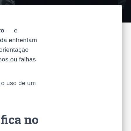
ro
— e
nda enfrentam
orientação
asos ou falhas
m o uso de um
fica no