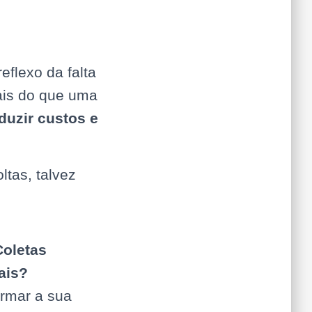
eflexo da falta
is do que uma
duzir custos e
tas, talvez
Coletas
ais?
rmar a sua