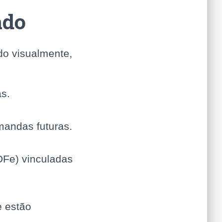
ado
do visualmente,
as.
mandas futuras.
Fe) vinculadas
e estão