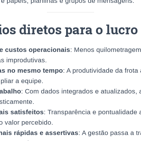
re papéis, planilhas e grupos de mensagens.
ios diretos para o lucro
e custos operacionais
: Menos quilometragem 
s improdutivas.
tas no mesmo tempo
: A produtividade da frot
pliar a equipe.
rabalho
: Com dados integrados e atualizados,
asticamente.
is satisfeitos
: Transparência e pontualidad
o valor percebido.
ais rápidas e assertivas
: A gestão passa a t