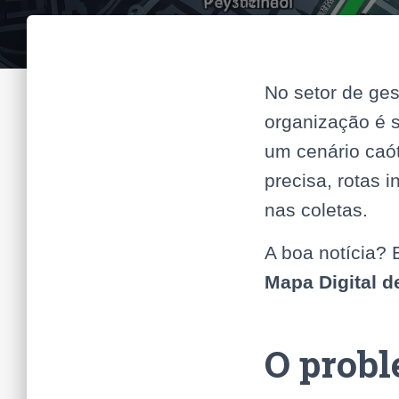
No setor de ges
organização é 
um cenário caót
precisa, rotas i
nas coletas.
A boa notícia?
Mapa Digital d
O probl