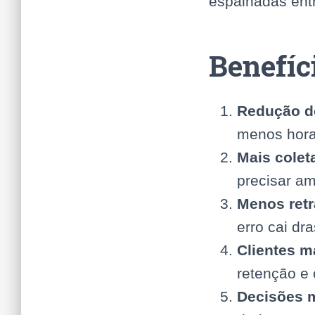
espalhadas ent
Benefíc
Redução d
menos hora
Mais cole
precisar am
Menos ret
erro cai dr
Clientes ma
retenção e 
Decisões m