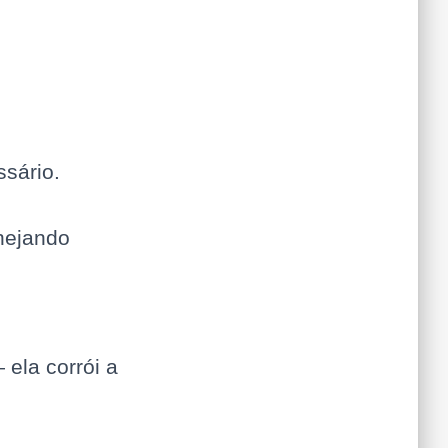
sário.
nejando
ela corrói a