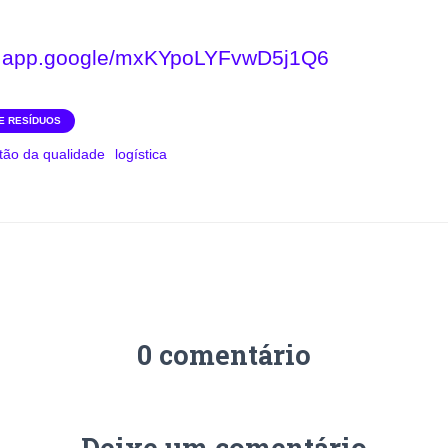
ar.app.google/mxKYpoLYFvwD5j1Q6
E RESÍDUOS
tão da qualidade
logística
0 comentário
Deixe um comentário