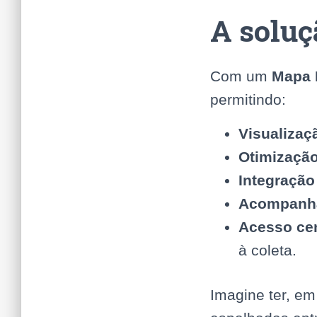
A soluç
Com um
Mapa D
permitindo:
Visualizaç
Otimização
Integração
Acompanha
Acesso cen
à coleta.
Imagine ter, em