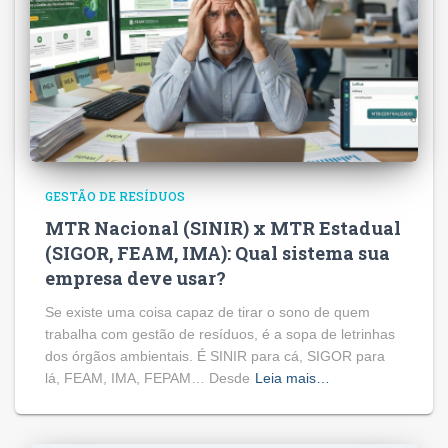
GESTÃO DE RESÍDUOS
MTR Nacional (SINIR) x MTR Estadual
(SIGOR, FEAM, IMA): Qual sistema sua
empresa deve usar?
Se existe uma coisa capaz de tirar o sono de quem
trabalha com gestão de resíduos, é a sopa de letrinhas
dos órgãos ambientais. É SINIR para cá, SIGOR para
lá, FEAM, IMA, FEPAM… Desde
Leia mais…