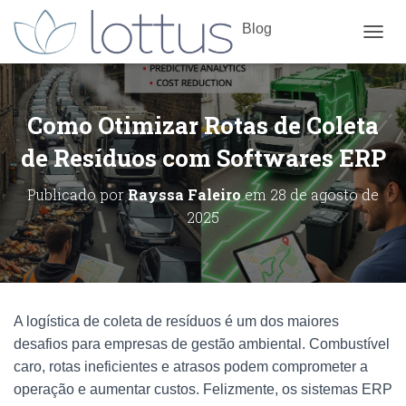
Blog
ALTE
Como Otimizar Rotas de Coleta
de Resíduos com Softwares ERP
Publicado por
Rayssa Faleiro
em
28 de agosto de
2025
A logística de coleta de resíduos é um dos maiores
desafios para empresas de gestão ambiental. Combustível
caro, rotas ineficientes e atrasos podem comprometer a
operação e aumentar custos. Felizmente, os sistemas ERP