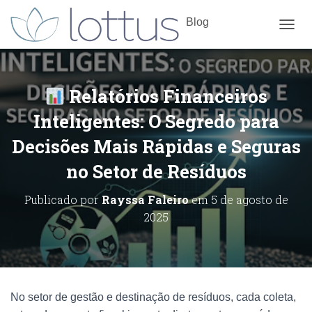
Blog
ALTE
Relatórios Financeiros
Inteligentes: O Segredo para
Decisões Mais Rápidas e Seguras
no Setor de Resíduos
Publicado por
Rayssa Faleiro
em
5 de agosto de
2025
No setor de gestão e destinação de resíduos, cada coleta,