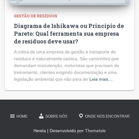
GESTÃO DE RESÍDUOS
Diagrama de Ishikawa ou Princípio de
Pareto: Qual ferramenta sua empresa
de resíduos deve usar?
A rotina de uma empresa de gestão e transporte de
resíduos é naturalmente caótica. São caminhões que
demandam manutenção, motoristas que precisam de
treinamento, clientes exigindo documentação e uma
legislação ambiental que não para de
Leia mais…
HOME
SOBRE NÓS
ONDE NOS ENCONTRAR
Hestia | Desenvolvido por
ThemeIsle