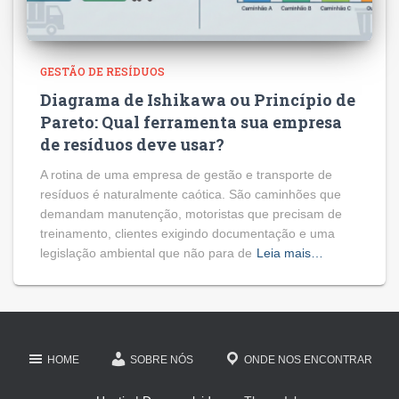
GESTÃO DE RESÍDUOS
Diagrama de Ishikawa ou Princípio de
Pareto: Qual ferramenta sua empresa
de resíduos deve usar?
A rotina de uma empresa de gestão e transporte de
resíduos é naturalmente caótica. São caminhões que
demandam manutenção, motoristas que precisam de
treinamento, clientes exigindo documentação e uma
legislação ambiental que não para de
Leia mais…
HOME
SOBRE NÓS
ONDE NOS ENCONTRAR