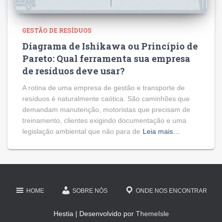
GESTÃO DE RESÍDUOS
Diagrama de Ishikawa ou Princípio de
Pareto: Qual ferramenta sua empresa
de resíduos deve usar?
A rotina de uma empresa de gestão e transporte de
resíduos é naturalmente caótica. São caminhões que
demandam manutenção, motoristas que precisam de
treinamento, clientes exigindo documentação e uma
legislação ambiental que não para de
Leia mais…
HOME
SOBRE NÓS
ONDE NOS ENCONTRAR
Hestia | Desenvolvido por
ThemeIsle