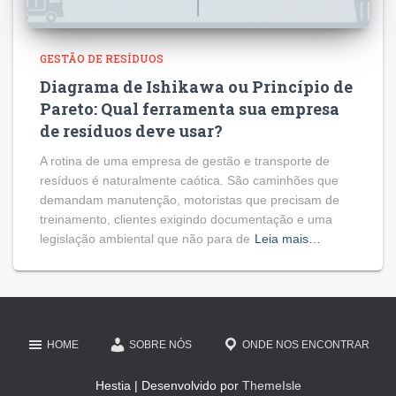
GESTÃO DE RESÍDUOS
Diagrama de Ishikawa ou Princípio de
Pareto: Qual ferramenta sua empresa
de resíduos deve usar?
A rotina de uma empresa de gestão e transporte de
resíduos é naturalmente caótica. São caminhões que
demandam manutenção, motoristas que precisam de
treinamento, clientes exigindo documentação e uma
legislação ambiental que não para de
Leia mais…
HOME
SOBRE NÓS
ONDE NOS ENCONTRAR
Hestia | Desenvolvido por
ThemeIsle