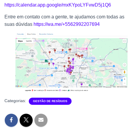
https://calendar.app.google/mxKYpoLYFvwD5j1Q6
Entre em contato com a gente, te ajudamos com todas as
suas dúvidas
https://wa.me/+5562992207694
Categorias:
GESTÃO DE RESÍDUOS