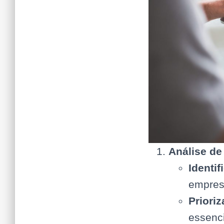
Análise de
Identif
empres
Priori
essenci