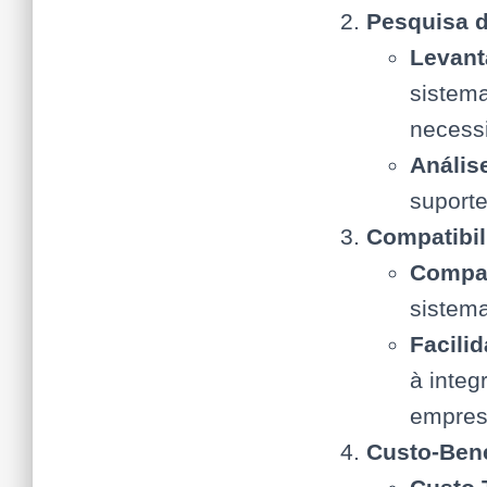
Pesquisa 
Levant
sistem
necess
Anális
suporte
Compatibil
Compat
sistem
Facili
à integ
empres
Custo-Bene