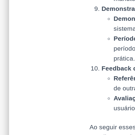
Demonstra
Demon
sistem
Períod
período
prática.
Feedback 
Referê
de outr
Avalia
usuário
Ao seguir esse