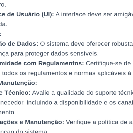
vo.
ce de Usuário (UI):
A interface deve ser amigá
da.
:
ão de Dados:
O sistema deve oferecer robust
ça para proteger dados sensíveis.
midade com Regulamentos:
Certifique-se de
todos os regulamentos e normas aplicáveis à s
 Manutenção:
e Técnico:
Avalie a qualidade do suporte técni
rnecedor, incluindo a disponibilidade e os cana
mento.
zações e Manutenção:
Verifique a política de 
nção do sistema.