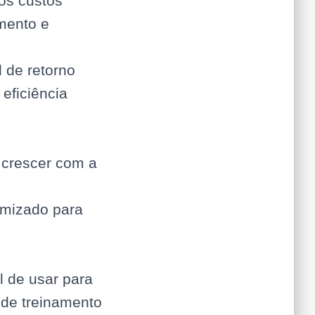
os custos
amento e
l de retorno
eficiência
crescer com a
omizado para
l de usar para
 de treinamento