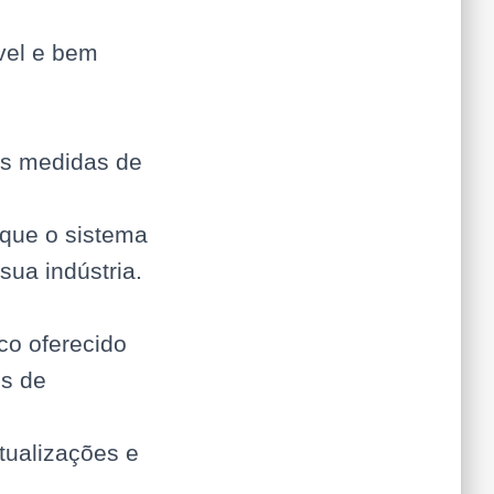
vel e bem
as medidas de
 que o sistema
ua indústria.
co oferecido
is de
atualizações e