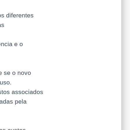
s diferentes
as
ência e o
e se o novo
uso.
ustos associados
zadas pela