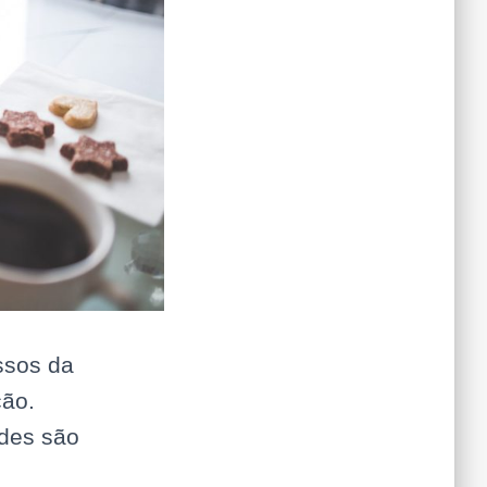
ssos da
ção.
ades são