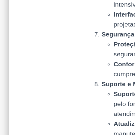
intensi
Interfa
projeta
Segurança
Proteç
seguran
Confor
cumpre 
Suporte e
Suport
pelo fo
atendi
Atuali
manute