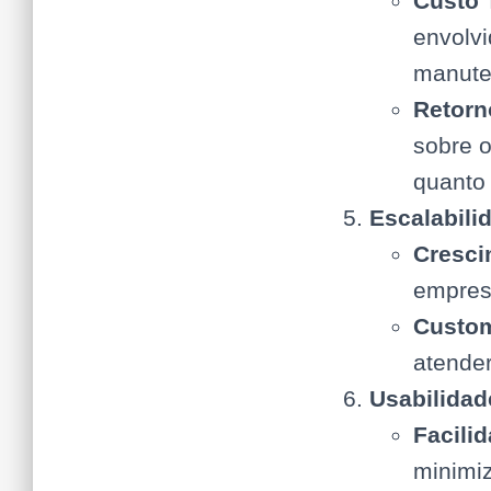
Custo 
envolvi
manute
Retorn
sobre o
quanto
Escalabilid
Cresci
empres
Custom
atende
Usabilidad
Facili
minimiz