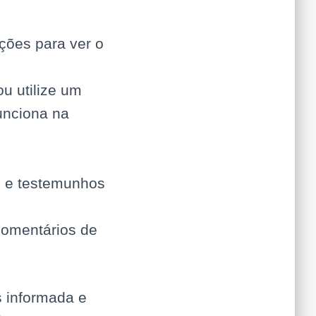
ções para ver o
ou utilize um
unciona na
s e testemunhos
comentários de
 informada e