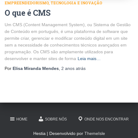
EMPREENDEDORISMO
TECNOLOGIA E INOVAÇÃO
O que é CMS
Um CMS (Content Management System), ou Sistema de Gestão
de Conteúdo em português, é uma plataforma de software que
permite criar, gerenciar e modificar conteúdo digital em um site
sem a necessidade de conhecimentos técnicos avançados em
programação. Os CMS são amplamente utilizados para
desenvolver e manter sites de forma
Leia mais…
Por
Elisa Miranda Mendes
,
2 anos
atrás
HOME
SOBRE NÓS
ONDE NOS ENCONTRAR
Hestia | Desenvolvido por
ThemeIsle