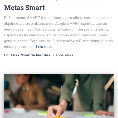
Metas Smart
Definir metas SMART é uma abordagem eficaz para estabelecer
objetivos claros e alcançáveis. A sigla SMART significa que as
metas devem ser: Vamos detalhar cada um desses critérios: 1.
Específicas As metas devem ser claras e bem definidas. Evite
generalidades. Pergunte-se: 2. Mensuráveis É importante que as
metas possam ser
Leia mais…
Por
Elisa Miranda Mendes
,
2 anos
atrás