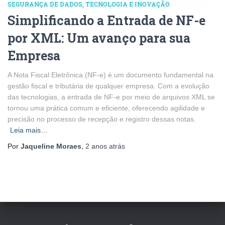
SEGURANÇA DE DADOS
TECNOLOGIA E INOVAÇÃO
Simplificando a Entrada de NF-e
por XML: Um avanço para sua
Empresa
A Nota Fiscal Eletrônica (NF-e) é um documento fundamental na
gestão fiscal e tributária de qualquer empresa. Com a evolução
das tecnologias, a entrada de NF-e por meio de arquivos XML se
tornou uma prática comum e eficiente, oferecendo agilidade e
precisão no processo de recepção e registro dessas notas.
Leia mais…
Por
Jaqueline Moraes
,
2 anos
atrás