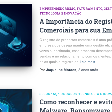
EMPREENDEDORISMO
FATURAMENTO
GES
TECNOLOGIA E INOVAÇÃO
A Importância do Regist
Comerciais para sua Em
O registro de propostas comerciais é uma pr
empresa que deseja manter uma gestão efica
vezes subestimado, esse processo desempenh
vendas e no relacionamento com os clientes. 
pelas quais o registro de
Leia mais…
Por
Jaqueline Moraes
,
2 anos
atrás
SEGURANÇA DE DADOS
TECNOLOGIA E INO
Como reconhecer e evit
Malware, Ransomware e